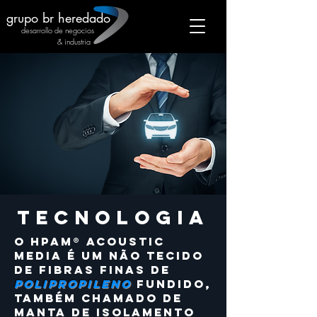
grupo br heredado
desarrollo de negocios
& industria
TECNOLOGIA
O HPAM® Acoustic
Media é um não tecido
de fibras finas de
polipropileno
fundido,
também chamado de
manta de isolamento