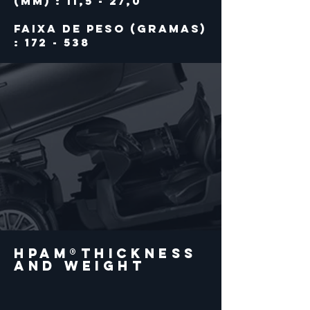
(mm) : 11,5 - 27,0
Faixa de peso (gramas)
: 172 - 538
hpam®thickness
and weight